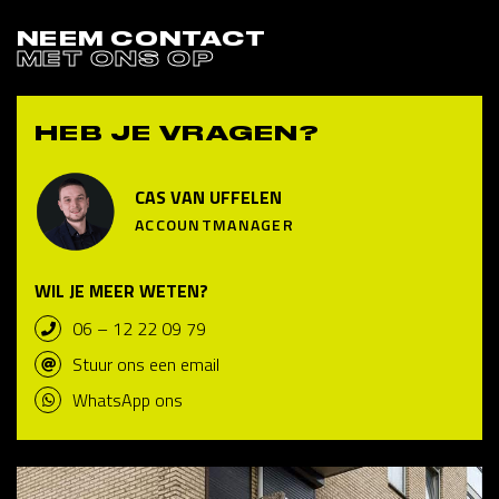
NEEM CONTACT
MET ONS OP
HEB JE VRAGEN?
CAS VAN UFFELEN
ACCOUNTMANAGER
WIL JE MEER WETEN?
06 – 12 22 09 79
Stuur ons een email
WhatsApp ons