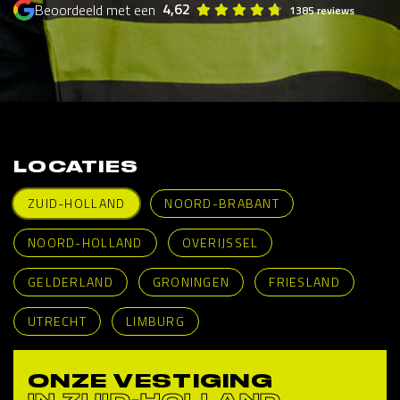
4,62
Beoordeeld met een
1385 reviews
LOCATIES
ZUID-HOLLAND
NOORD-BRABANT
NOORD-HOLLAND
OVERIJSSEL
GELDERLAND
GRONINGEN
FRIESLAND
UTRECHT
LIMBURG
ONZE VESTIGING