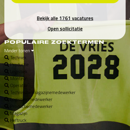
Bekijk alle 1761 vacatures
Open sollicitatie
POPULAIRE ZOEKTERMEN
Minder tonen
Techniek
Productie
Logistiek
Monteur
Operator
Technische magazijnemedewerker
Logistiek medewerker
Productiemedewerker
Magazijn
Heftruck