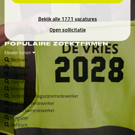
Bekijk alle 1771 vacatures
Open sollicitatie
POPULAIRE ZOEKTERMEN
Minder tonen
Techniek
Productie
Logistiek
Operator
Monteur
Technische magazijnemedewerker
Logistiek medewerker
Productiemedewerker
Magazijn
Heftruck