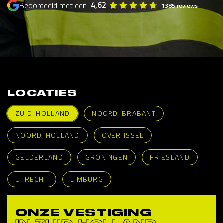
4,62
Beoordeeld met een
1385 reviews
LOCATIES
ZUID-HOLLAND
NOORD-BRABANT
NOORD-HOLLAND
OVERIJSSEL
GELDERLAND
GRONINGEN
FRIESLAND
UTRECHT
LIMBURG
ONZE VESTIGING