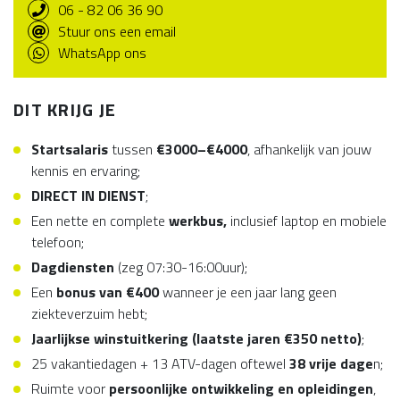
06 - 82 06 36 90
Stuur ons een email
WhatsApp ons
DIT KRIJG JE
Startsalaris
tussen
€3000–€4000
, afhankelijk van jouw
kennis en ervaring;
DIRECT IN DIENST
;
Een nette en complete
werkbus
,
inclusief laptop en mobiele
telefoon;
Dagdiensten
(zeg 07:30-16:00uur);
Een
bonus van €400
wanneer je een jaar lang geen
ziekteverzuim hebt;
Jaarlijkse winstuitkering (laatste jaren €350 netto)
;
25 vakantiedagen + 13 ATV-dagen oftewel
38 vrije dage
n;
Ruimte voor
persoonlijke ontwikkeling en opleidingen
,