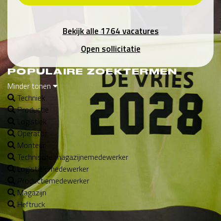
Bekijk alle 1764 vacatures
Open sollicitatie
POPULAIRE ZOEKTERMEN
Minder tonen
Techniek
Productie
Logistiek
Operator
Monteur
Technische magazijnemedewerker
Logistiek medewerker
Productiemedewerker
Magazijn
Heftruck