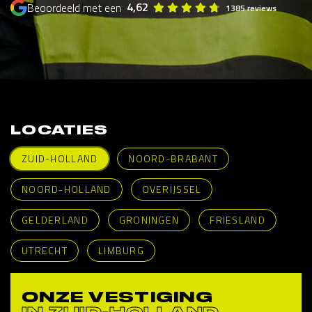
4,62
Beoordeeld met een
1385 reviews
LOCATIES
ZUID-HOLLAND
NOORD-BRABANT
NOORD-HOLLAND
OVERIJSSEL
GELDERLAND
GRONINGEN
FRIESLAND
UTRECHT
LIMBURG
ONZE VESTIGING