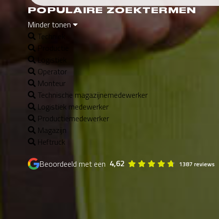
POPULAIRE ZOEKTERMEN
Minder tonen
Techniek
Productie
Logistiek
Operator
Monteur
Technische magazijnemedewerker
Logistiek medewerker
Productiemedewerker
Magazijn
Heftruck
4,62
Beoordeeld met een
1387 reviews