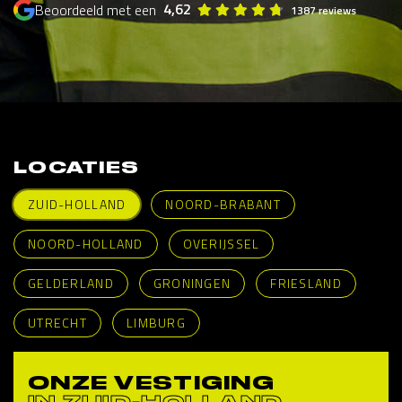
4,62
Beoordeeld met een
1387 reviews
LOCATIES
ZUID-HOLLAND
NOORD-BRABANT
NOORD-HOLLAND
OVERIJSSEL
GELDERLAND
GRONINGEN
FRIESLAND
UTRECHT
LIMBURG
ONZE VESTIGING