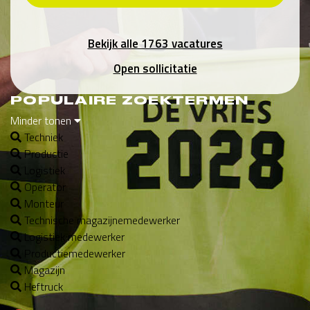
Bekijk alle 1763 vacatures
Open sollicitatie
POPULAIRE ZOEKTERMEN
Minder tonen
Techniek
Productie
Logistiek
Operator
Monteur
Technische magazijnemedewerker
Logistiek medewerker
Productiemedewerker
Magazijn
Heftruck