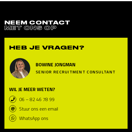
NEEM CONTACT
MET ONS OP
HEB JE VRAGEN?
BOWINE JONGMAN
SENIOR RECRUITMENT CONSULTANT
WIL JE MEER WETEN?
06 – 82 46 78 99
Stuur ons een email
WhatsApp ons