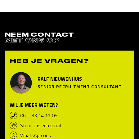
NEEM CONTACT
MET ONS OP
HEB JE VRAGEN?
RALF NIEUWENHUIS
SENIOR RECRUITMENT CONSULTANT
WIL JE MEER WETEN?
06 – 33 14 17 05
Stuur ons een email
WhatsApp ons