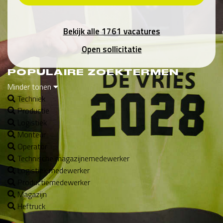
Bekijk alle 1761 vacatures
Open sollicitatie
POPULAIRE ZOEKTERMEN
Minder tonen
Techniek
Productie
Logistiek
Monteur
Operator
Technische magazijnemedewerker
Logistiek medewerker
Productiemedewerker
Magazijn
Heftruck