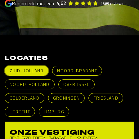
4,62
Beoordeeld met een
1385 reviews
LOCATIES
ZUID-HOLLAND
NOORD-BRABANT
NOORD-HOLLAND
OVERIJSSEL
GELDERLAND
GRONINGEN
FRIESLAND
UTRECHT
LIMBURG
ONZE VESTIGING