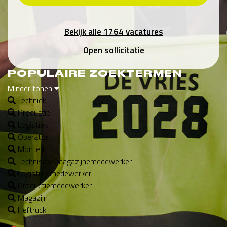
Bekijk alle 1764 vacatures
Open sollicitatie
POPULAIRE ZOEKTERMEN
Minder tonen
Techniek
Productie
Logistiek
Operator
Monteur
Technische magazijnemedewerker
Logistiek medewerker
Productiemedewerker
Magazijn
Heftruck