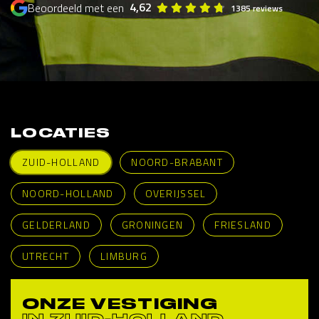
4,62
Beoordeeld met een
1385 reviews
LOCATIES
ZUID-HOLLAND
NOORD-BRABANT
NOORD-HOLLAND
OVERIJSSEL
GELDERLAND
GRONINGEN
FRIESLAND
UTRECHT
LIMBURG
ONZE VESTIGING