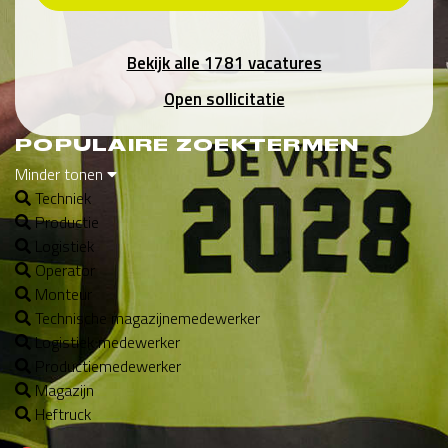
Bekijk alle 1781 vacatures
Open sollicitatie
POPULAIRE ZOEKTERMEN
Minder tonen
Techniek
Productie
Logistiek
Operator
Monteur
Technische magazijnemedewerker
Logistiek medewerker
Productiemedewerker
Magazijn
Heftruck