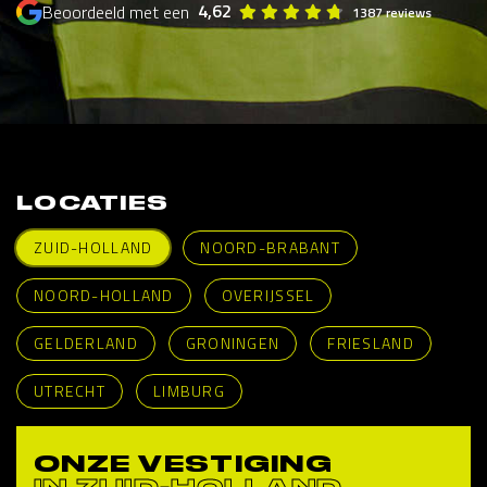
4,62
Beoordeeld met een
1387 reviews
LOCATIES
ZUID-HOLLAND
NOORD-BRABANT
NOORD-HOLLAND
OVERIJSSEL
GELDERLAND
GRONINGEN
FRIESLAND
UTRECHT
LIMBURG
ONZE VESTIGING