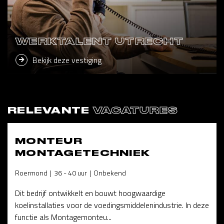
WERKTALENT UTRECHT
Bekijk deze vestiging
RELEVANTE
VACATURES
MONTEUR
MONTAGETECHNIEK
Roermond
36 - 40 uur
Onbekend
Dit bedrijf ontwikkelt en bouwt hoogwaardige
koelinstallaties voor de voedingsmiddelenindustrie. In deze
functie als Montagemonteu...