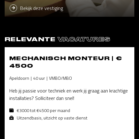
Bekijk deze vestiging
RELEVANTE
VACATURES
MECHANISCH MONTEUR | €
4500
Apeldoorn
40 uur
VMBO/MBO
Heb jij passie voor techniek en werk jij graag aan krachtige
installaties? Solliciteer dan snel!
€3000 tot €4500 per maand
Uitzendbasis, uitzicht op vaste dienst