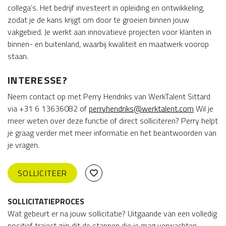
collega’s. Het bedrijf investeert in opleiding en ontwikkeling,
zodat je de kans krijgt om door te groeien binnen jouw
vakgebied. Je werkt aan innovatieve projecten voor klanten in
binnen- en buitenland, waarbij kwaliteit en maatwerk voorop
staan.
INTERESSE?
Neem contact op met Perry Hendriks van WerkTalent Sittard
via +31 6 13636082 of
perryhendriks@werktalent.com
Wil je
meer weten over deze functie of direct solliciteren? Perry helpt
je graag verder met meer informatie en het beantwoorden van
je vragen.
SOLLICITEER
SOLLICITATIEPROCES
Wat gebeurt er na jouw sollicitatie? Uitgaande van een volledig
positief traject zijn dit de stappen die je mag verwachten.