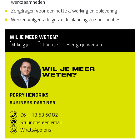
werkzaamheden
Zorgdragen voor een nette afwerking en oplevering
Werken volgens de gestelde planning en specificaties
WIL JE MEER WETEN?
Dit krijg je
Dit ben je
Hier ga je werken
WIL JE MEER
WETEN?
PERRY HENDRIKS
BUSINESS PARTNER
06 – 13 63 60 82
Stuur ons een email
WhatsApp ons