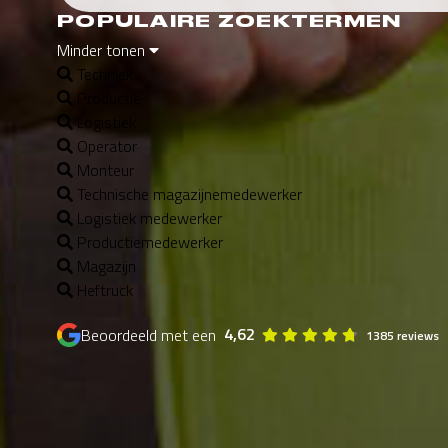
POPULAIRE ZOEKTERMEN
Minder tonen
Techniek
Productie
Logistiek
Operator
Monteur
Technische magazijnemedewerker
Logistiek medewerker
Productiemedewerker
Magazijn
Heftruck
4,62
Beoordeeld met een
1385 reviews