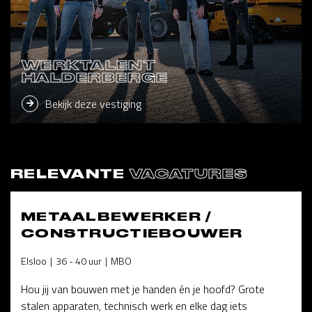
WERKTALENT
HALDERBERGE
Bekijk deze vestiging
RELEVANTE
VACATURES
METAALBEWERKER /
CONSTRUCTIEBOUWER
Elsloo
36 - 40 uur
MBO
Hou jij van bouwen met je handen én je hoofd? Grote
stalen apparaten, technisch werk en elke dag iets