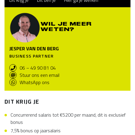
Dit krijg je
Dit ben je
Hier ga je werken
WIL JE MEER
WETEN?
JESPER VAN DEN BERG
BUSINESS PARTNER
06 – 49 90 81 04
Stuur ons een email
WhatsApp ons
DIT KRIJG JE
Concurrerend salaris tot €5200 per maand, dit is exclusief
bonus
7,5% bonus op jaarsalaris