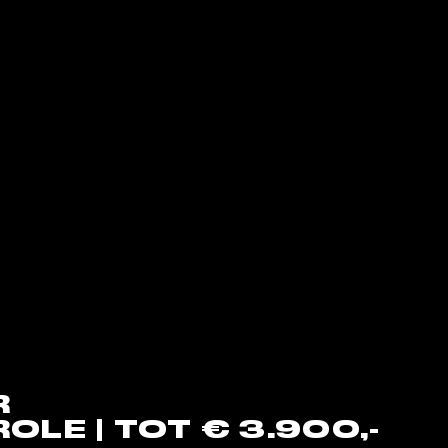
R
E | TOT € 3.900,-