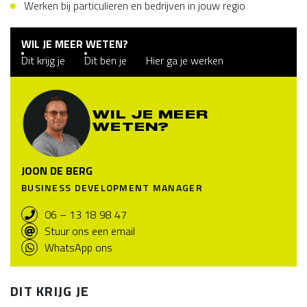
Werken bij particulieren en bedrijven in jouw regio
WIL JE MEER WETEN?
Dit krijg je
Dit ben je
Hier ga je werken
WIL JE MEER
WETEN?
JOON DE BERG
BUSINESS DEVELOPMENT MANAGER
06 – 13 18 98 47
Stuur ons een email
WhatsApp ons
DIT KRIJG JE