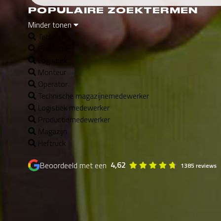
POPULAIRE ZOEKTERMEN
Minder tonen
Techniek
Productie
Logistiek
Monteur
Operator
Technische magazijnemedewerker
Logistiek medewerker
Productiemedewerker
Magazijn
Heftruck
4,62
Beoordeeld met een
1385 reviews