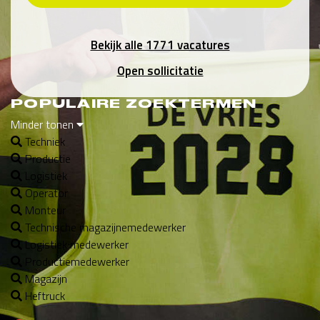
Bekijk alle 1771 vacatures
Open sollicitatie
POPULAIRE ZOEKTERMEN
Minder tonen
Techniek
Productie
Logistiek
Operator
Monteur
Technische magazijnemedewerker
Logistiek medewerker
Productiemedewerker
Magazijn
Heftruck