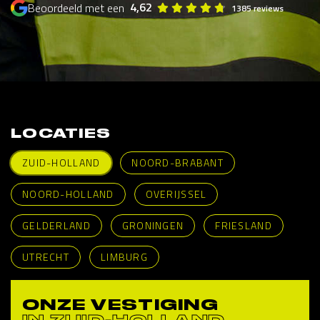
4,62
Beoordeeld met een
1385 reviews
LOCATIES
ZUID-HOLLAND
NOORD-BRABANT
NOORD-HOLLAND
OVERIJSSEL
GELDERLAND
GRONINGEN
FRIESLAND
UTRECHT
LIMBURG
ONZE VESTIGING