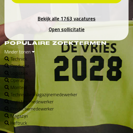
Bekijk alle 1763 vacatures
Open sollicitatie
POPULAIRE ZOEKTERMEN
Minder tonen
Techniek
Productie
Logistiek
Operator
Monteur
Technische magazijnemedewerker
Logistiek medewerker
Productiemedewerker
Magazijn
Heftruck