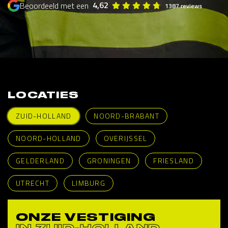
4,62
Beoordeeld met een
1387 reviews
LOCATIES
ZUID-HOLLAND
NOORD-BRABANT
NOORD-HOLLAND
OVERIJSSEL
GELDERLAND
GRONINGEN
FRIESLAND
UTRECHT
LIMBURG
ONZE VESTIGING