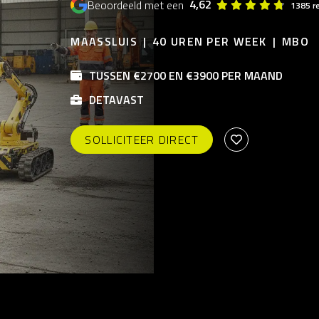
4,62
Beoordeeld met een
1385 r
MAASSLUIS
40 UREN PER WEEK
MBO
TUSSEN €2700 EN €3900 PER MAAND
DETAVAST
SOLLICITEER DIRECT