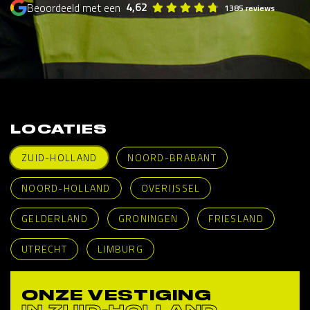
4,62
Beoordeeld met een
1385 reviews
LOCATIES
ZUID-HOLLAND
NOORD-BRABANT
NOORD-HOLLAND
OVERIJSSEL
GELDERLAND
GRONINGEN
FRIESLAND
UTRECHT
LIMBURG
ONZE VESTIGING