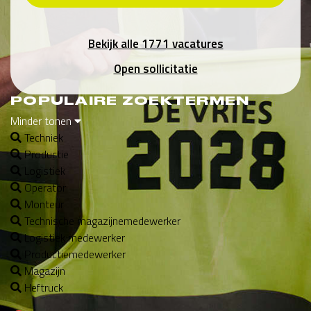
Bekijk alle 1771 vacatures
Open sollicitatie
POPULAIRE ZOEKTERMEN
Minder tonen
Techniek
Productie
Logistiek
Operator
Monteur
Technische magazijnemedewerker
Logistiek medewerker
Productiemedewerker
Magazijn
Heftruck