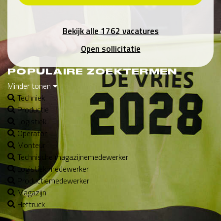
Bekijk alle 1762 vacatures
Open sollicitatie
POPULAIRE ZOEKTERMEN
Minder tonen
Techniek
Productie
Logistiek
Operator
Monteur
Technische magazijnemedewerker
Logistiek medewerker
Productiemedewerker
Magazijn
Heftruck