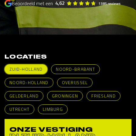
4,62
Beoordeeld met een
1385 reviews
LOCATIES
ZUID-HOLLAND
NOORD-BRABANT
NOORD-HOLLAND
OVERIJSSEL
GELDERLAND
GRONINGEN
FRIESLAND
UTRECHT
LIMBURG
ONZE VESTIGING