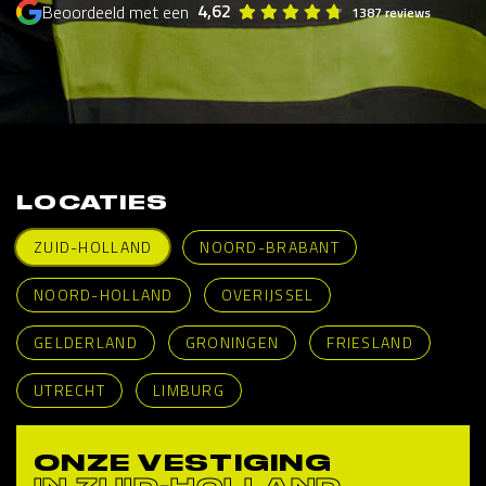
4,62
Beoordeeld met een
1387 reviews
LOCATIES
ZUID-HOLLAND
NOORD-BRABANT
NOORD-HOLLAND
OVERIJSSEL
GELDERLAND
GRONINGEN
FRIESLAND
UTRECHT
LIMBURG
ONZE VESTIGING