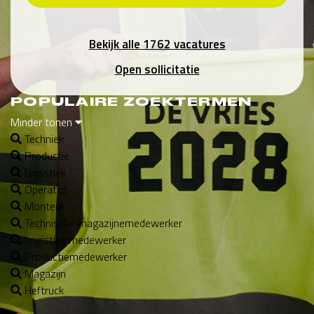
Bekijk alle 1762 vacatures
Open sollicitatie
POPULAIRE ZOEKTERMEN
Minder tonen
Techniek
Productie
Logistiek
Operator
Monteur
Technische magazijnemedewerker
Logistiek medewerker
Productiemedewerker
Magazijn
Heftruck