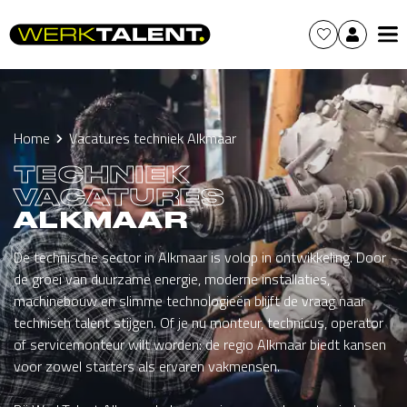
Home
Vacatures techniek Alkmaar
TECHNIEK
VACATURES
ALKMAAR
De technische sector in Alkmaar is volop in ontwikkeling. Door
de groei van duurzame energie, moderne installaties,
machinebouw en slimme technologieën blijft de vraag naar
technisch talent stijgen. Of je nu monteur, technicus, operator
of servicemonteur wilt worden: de regio Alkmaar biedt kansen
voor zowel starters als ervaren vakmensen.