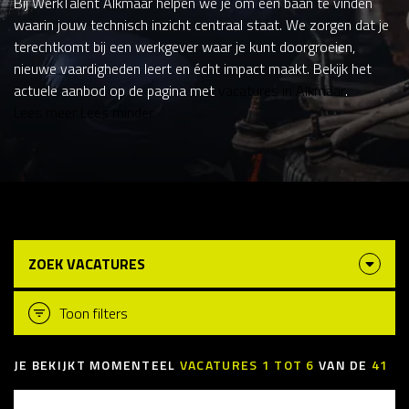
Bij WerkTalent Alkmaar helpen we je om een baan te vinden
waarin jouw technisch inzicht centraal staat. We zorgen dat je
terechtkomt bij een werkgever waar je kunt doorgroeien,
nieuwe vaardigheden leert en écht impact maakt. Bekijk het
actuele aanbod op de pagina met
vacatures in Alkmaar
.
Lees meer
Lees minder
ZOEK VACATURES
Toon filters
JE BEKIJKT MOMENTEEL
VACATURES
1
TOT
6
VAN DE
41