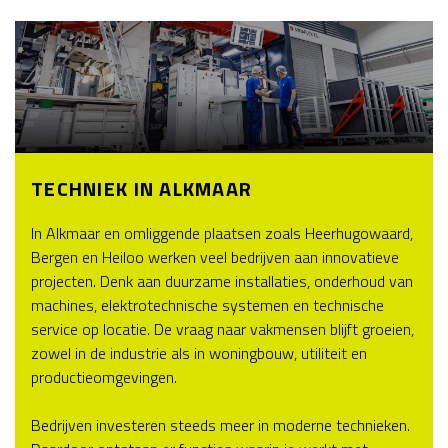
TECHNIEK IN ALKMAAR
In Alkmaar en omliggende plaatsen zoals Heerhugowaard,
Bergen en Heiloo werken veel bedrijven aan innovatieve
projecten. Denk aan duurzame installaties, onderhoud van
machines, elektrotechnische systemen en technische
service op locatie. De vraag naar vakmensen blijft groeien,
zowel in de industrie als in woningbouw, utiliteit en
productieomgevingen.
Bedrijven investeren steeds meer in moderne technieken.