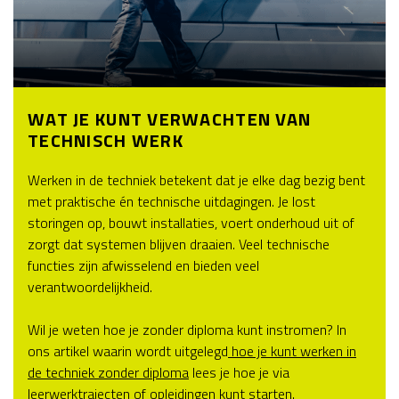
WAT JE KUNT VERWACHTEN VAN
TECHNISCH WERK
Werken in de techniek betekent dat je elke dag bezig bent
met praktische én technische uitdagingen. Je lost
storingen op, bouwt installaties, voert onderhoud uit of
zorgt dat systemen blijven draaien. Veel technische
functies zijn afwisselend en bieden veel
verantwoordelijkheid.
Wil je weten hoe je zonder diploma kunt instromen? In
ons artikel waarin wordt uitgelegd
hoe je kunt werken in
de techniek zonder diploma
lees je hoe je via
leerwerktrajecten of opleidingen kunt starten.