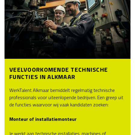
VEELVOORKOMENDE TECHNISCHE
FUNCTIES IN ALKMAAR
WerkTalent Alkmaar bemiddelt regelmatig technische
professionals voor uiteenlopende bedrijven. Een greep uit
de functies waarvoor wij vaak kandidaten zoeken:
Monteur of installatiemonteur
Je werkt aan technische installaties, machines of