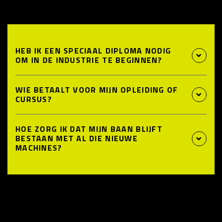
HEB IK EEN SPECIAAL DIPLOMA NODIG
OM IN DE INDUSTRIE TE BEGINNEN?
WIE BETAALT VOOR MIJN OPLEIDING OF
CURSUS?
HOE ZORG IK DAT MIJN BAAN BLIJFT
BESTAAN MET AL DIE NIEUWE
MACHINES?