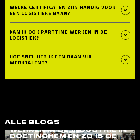
WELKE CERTIFICATEN ZIJN HANDIG VOOR
EEN LOGISTIEKE BAAN?
KAN IK OOK PARTTIME WERKEN IN DE
LOGISTIEK?
HOE SNEL HEB IK EEN BAAN VIA
WERKTALENT?
ALLE BLOGS
WERKEN IN DE INDUSTRIE IN
DOETINCHEM EN ZO IS DE