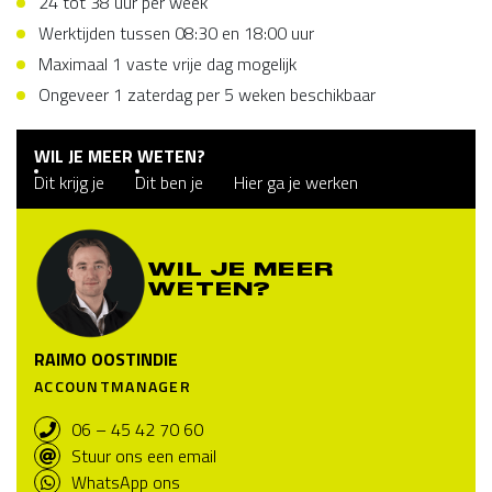
24 tot 38 uur per week
Werktijden tussen 08:30 en 18:00 uur
Maximaal 1 vaste vrije dag mogelijk
Ongeveer 1 zaterdag per 5 weken beschikbaar
WIL JE MEER WETEN?
Dit krijg je
Dit ben je
Hier ga je werken
WIL JE MEER
WETEN?
RAIMO OOSTINDIE
ACCOUNTMANAGER
06 – 45 42 70 60
Stuur ons een email
WhatsApp ons