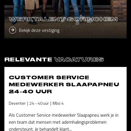
WERKTALENT GORINCHEM
Bekijk deze vestiging
RELEVANTE
VACATURES
CUSTOMER SERVICE
MEDEWERKER SLAAPAPNEU
24-40 UUR
Deventer
24 - 40 uur
Mbo 4
Als Customer Service medewerker Slaapapneu werk je in
een team dat mensen met ademhalingsproblemen
ondersteunt. Je behandelt klant...