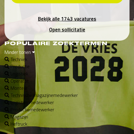
Bekijk alle 1743 vacatures
Open sollicitatie
POPULAIRE ZOEKTERMEN
Minder tonen
Techniek
Productie
Logistiek
Operator
Monteur
Technische magazijnemedewerker
Logistiek medewerker
Productiemedewerker
Magazijn
Heftruck