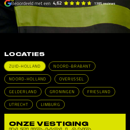
4,62
Beoordeeld met een
1385 reviews
LOCATIES
ZUID-HOLLAND
NOORD-BRABANT
NOORD-HOLLAND
OVERIJSSEL
GELDERLAND
GRONINGEN
FRIESLAND
UTRECHT
LIMBURG
ONZE VESTIGING