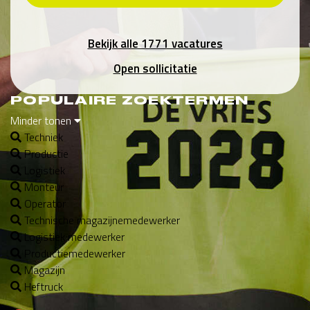
Bekijk alle 1771 vacatures
Open sollicitatie
POPULAIRE ZOEKTERMEN
Minder tonen
Techniek
Productie
Logistiek
Monteur
Operator
Technische magazijnemedewerker
Logistiek medewerker
Productiemedewerker
Magazijn
Heftruck