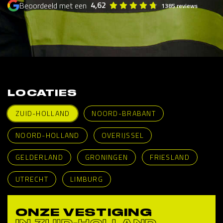
4,62
Beoordeeld met een
1385 reviews
LOCATIES
ZUID-HOLLAND
NOORD-BRABANT
NOORD-HOLLAND
OVERIJSSEL
GELDERLAND
GRONINGEN
FRIESLAND
UTRECHT
LIMBURG
ONZE VESTIGING