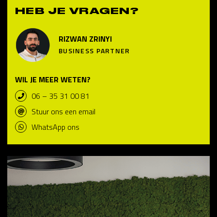
HEB JE VRAGEN?
RIZWAN ZRINYI
BUSINESS PARTNER
WIL JE MEER WETEN?
06 – 35 31 00 81
Stuur ons een email
WhatsApp ons