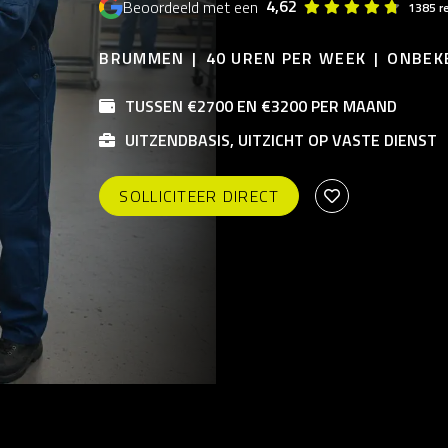
4,62
Beoordeeld met een
1385 r
BRUMMEN
40 UREN PER WEEK
ONBEK
TUSSEN €2700 EN €3200 PER MAAND
UITZENDBASIS, UITZICHT OP VASTE DIENST
SOLLICITEER DIRECT