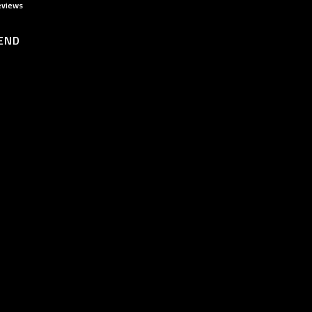
eviews
END