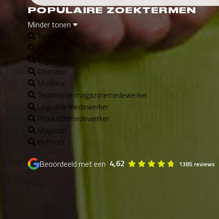
POPULAIRE ZOEKTERMEN
Minder tonen
Techniek
Productie
Logistiek
Operator
Monteur
Technische magazijnemedewerker
Logistiek medewerker
Productiemedewerker
Magazijn
Heftruck
4,62
Beoordeeld met een
1385 reviews