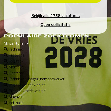
Bekijk alle 1758 vacatures
Open sollicitatie
POPULAIRE ZOEKTERMEN
Minder tonen
Techniek
Productie
Logistiek
Monteur
Operator
Technische magazijnemedewerker
Logistiek medewerker
Productiemedewerker
Magazijn
Heftruck