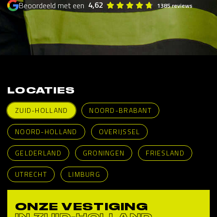
4,62
Beoordeeld met een
1385 reviews
LOCATIES
ZUID-HOLLAND
NOORD-BRABANT
NOORD-HOLLAND
OVERIJSSEL
GELDERLAND
GRONINGEN
FRIESLAND
UTRECHT
LIMBURG
ONZE VESTIGING