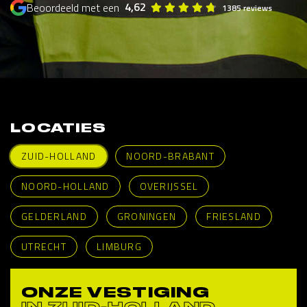
4,62
Beoordeeld met een
1385 reviews
LOCATIES
ZUID-HOLLAND
NOORD-BRABANT
NOORD-HOLLAND
OVERIJSSEL
GELDERLAND
GRONINGEN
FRIESLAND
UTRECHT
LIMBURG
ONZE VESTIGING