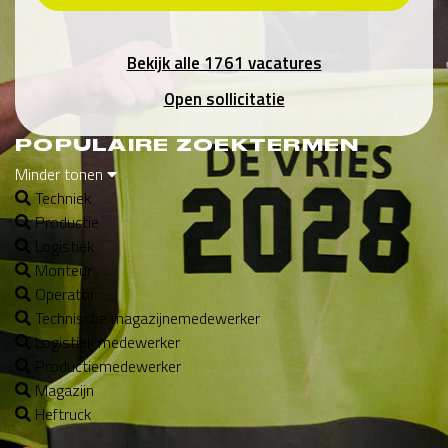
Bekijk alle 1761 vacatures
Open sollicitatie
POPULAIRE ZOEKTERMEN
Minder tonen
Techniek
Productie
Logistiek
Monteur
Operator
Technische magazijnemedewerker
Logistiek medewerker
Productiemedewerker
Magazijn
Heftruck