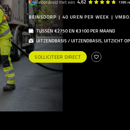
4,62
Beoordeeld met een
1385 r
BEINSDORP
40 UREN PER WEEK
VMBO
TUSSEN €2750 EN €3100 PER MAAND
UITZENDBASIS / UITZENDBASIS, UITZICHT O
SOLLICITEER DIRECT