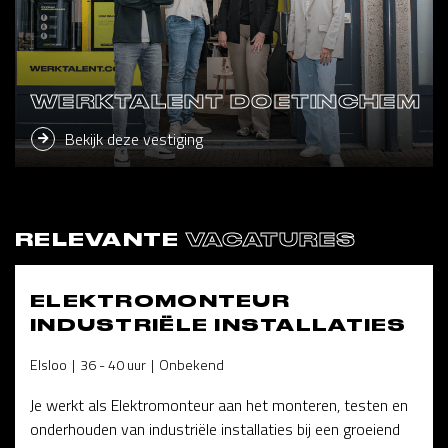
WERKTALENT DOETINCHEM
Bekijk deze vestiging
RELEVANTE
VACATURES
ELEKTROMONTEUR
INDUSTRIËLE INSTALLATIES
Elsloo
36 - 40 uur
Onbekend
Je werkt als Elektromonteur aan het monteren, testen en
onderhouden van industriële installaties bij een groeiend