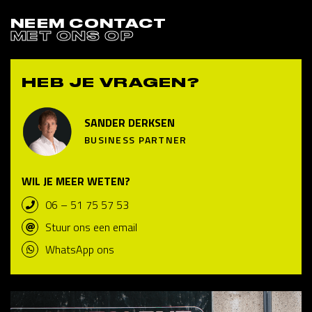
NEEM CONTACT
MET ONS OP
HEB JE VRAGEN?
SANDER DERKSEN
BUSINESS PARTNER
WIL JE MEER WETEN?
06 – 51 75 57 53
Stuur ons een email
WhatsApp ons