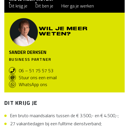
Dit krijg je
Dit ben je
Hier ga je werken
WIL JE MEER
WETEN?
SANDER DERKSEN
BUSINESS PARTNER
06 – 51 75 57 53
Stuur ons een email
WhatsApp ons
DIT KRIJG JE
Een bruto maandsalaris tussen de € 3.500,- en € 4.500,-;
27 vakantiedagen bij een fulltime dienstverband;