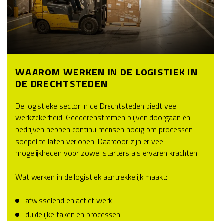
WAAROM WERKEN IN DE LOGISTIEK IN
DE DRECHTSTEDEN
De logistieke sector in de Drechtsteden biedt veel
werkzekerheid. Goederenstromen blijven doorgaan en
bedrijven hebben continu mensen nodig om processen
soepel te laten verlopen. Daardoor zijn er veel
mogelijkheden voor zowel starters als ervaren krachten.
Wat werken in de logistiek aantrekkelijk maakt:
afwisselend en actief werk
duidelijke taken en processen