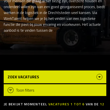
Voor mensen die graag actief bezig zijn, overzicht houden en
onderdeel willen zijn van een goed georganiseerd proces, biedt
werken in de logistiek in de Drechtsteden veel kansen. Via
WerkTalent helpen we je bij het vinden van een logistieke
functie die past bij jouw ervaring en voorkeuren. Het actuele
aanbod is te vinden tussen de
vacatures in de Drechtsteden
.
Lees meer
Lees minder
ZOEK VACATURES
Toon filters
JE BEKIJKT MOMENTEEL
VACATURES
1
TOT
6
VAN DE
12