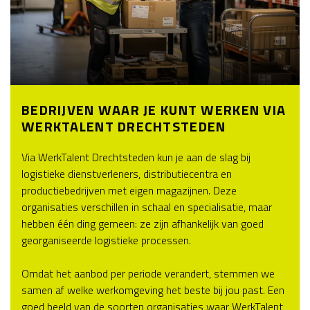
BEDRIJVEN WAAR JE KUNT WERKEN VIA
WERKTALENT DRECHTSTEDEN
Via WerkTalent Drechtsteden kun je aan de slag bij
logistieke dienstverleners, distributiecentra en
productiebedrijven met eigen magazijnen. Deze
organisaties verschillen in schaal en specialisatie, maar
hebben één ding gemeen: ze zijn afhankelijk van goed
georganiseerde logistieke processen.
Omdat het aanbod per periode verandert, stemmen we
samen af welke werkomgeving het beste bij jou past. Een
goed beeld van de soorten organisaties waar WerkTalent