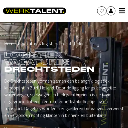
Home
Vacatures logistiek Drechtsteden
LOGISTIEK
VACATURES
DRECHTSTEDEN
De Drechtsteden vormen samen een belangrijk logistiek
knooppunt in Zuid-Holland. Door de ligging langs belangrijke
waterwegen, snelwegen en bedrijventerreinen is de regio
uitgegroeid tot een centrum voor distributie, opslag en
transport. Dagelijks worden hier goederen ontvangen, verwerkt
en verzonden richting klanten in binnen- en buitenland.