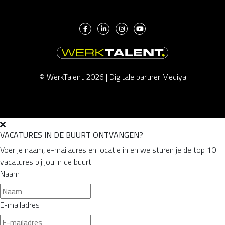
© WerkTalent 2026 |
Digitale partner Mediya
VACATURES IN DE BUURT ONTVANGEN?
Voer je naam, e-mailadres en locatie in en we sturen je de top 10
vacatures bij jou in de buurt.
Naam
E-mailadres