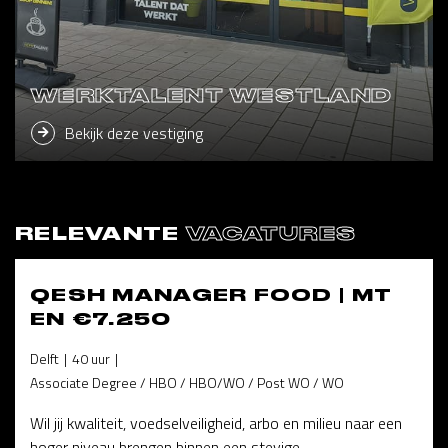
WERKTALENT WESTLAND
Bekijk deze vestiging
RELEVANTE
VACATURES
QESH MANAGER FOOD | MT
EN €7.250
Delft
40 uur
Associate Degree / HBO / HBO/WO / Post WO / WO
Wil jij kwaliteit, voedselveiligheid, arbo en milieu naar een
hoger niveau brengen binnen een stevige