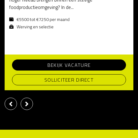
foodproductieomgeving? In de...
€5500 tot €7250 per maand
Werving en selectie
BEKIJK VACATURE
SOLLICITEER DIRECT