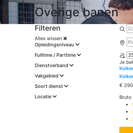
Overige banen
Filteren
Alles wissen
Opleidingsniveau
Fulltime / Parttime
Je be
Dienstverband
Kolken
Vakgebied
Kolken
€ 290
Soort dienst
Locatie
Bruto