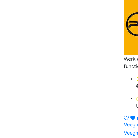
Werk 
funct
Veegm
Veegm