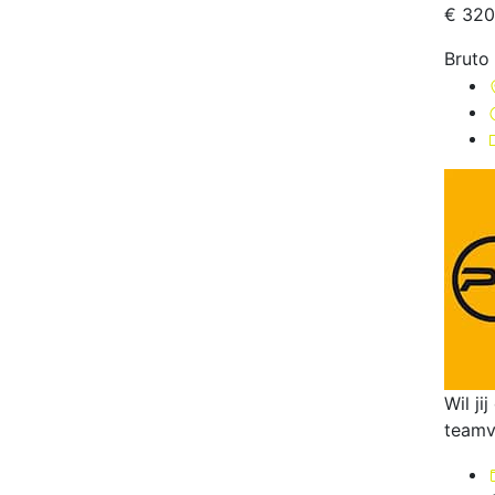
€ 320
Bruto
Wil j
teamve